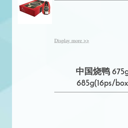
Display more >>
中国烧鸭 675g
685g(16ps/box