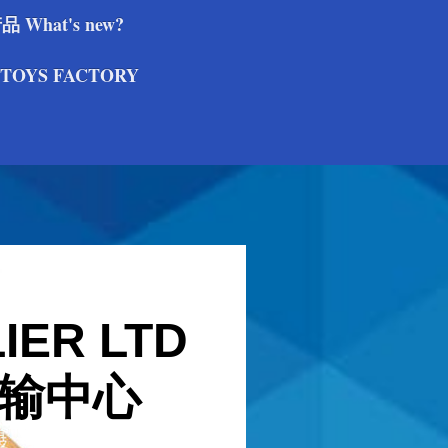
What's new?
TOYS FACTORY
IER LTD
输中心