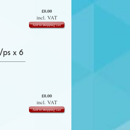
£
0.00
incl. VAT
Add to shopping cart
s x 6
£
0.00
incl. VAT
Add to shopping cart