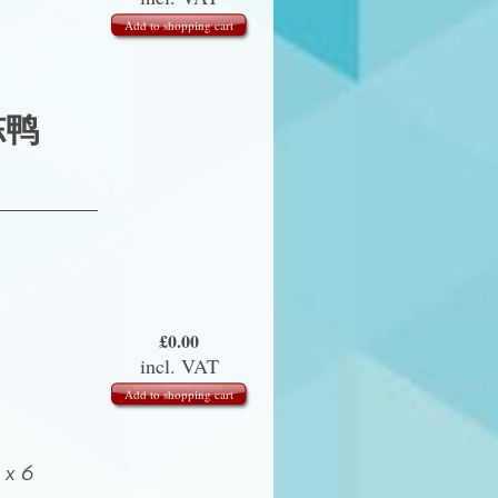
Add to shopping cart
冻鸭
£
0.00
incl. VAT
Add to shopping cart
x 6