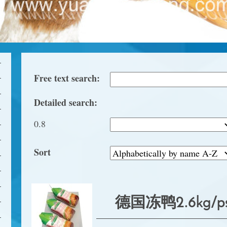
Free text search:
Detailed search:
0.8
Sort
德国冻鸭2.6kg/ps 