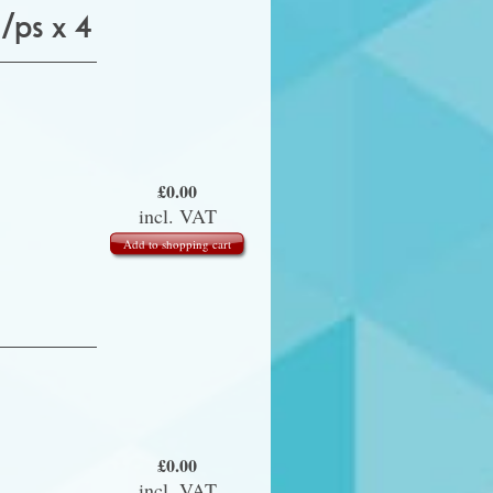
s x 4
£
0.00
incl. VAT
Add to shopping cart
£
0.00
incl. VAT