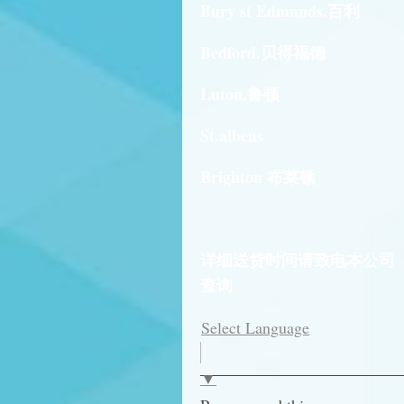
Bury st Edmunds.百利
Bedford.贝得福德
Luton.鲁顿
St.albens
Brighton 布莱顿
详细送货时间请致电本公司
查询
Select Language
▼