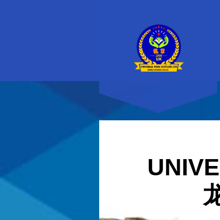
UNIVE
龙