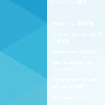
9：00-12：00 周日
Delivery days 送货时间
From Monday to Friday 周
一至周五
Delivery area: 送货范围
London(including china
town) 伦敦
Cambrigeshire:(min order
200 pounds) 剑桥
Oxfordshire. 牛津