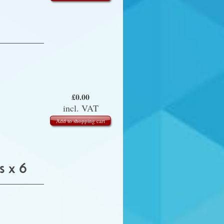
£
0.00
incl. VAT
Add to shopping cart
 x 6