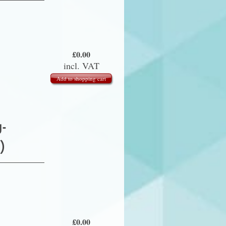
£
0.00
incl. VAT
Add to shopping cart
-
)
£
0.00